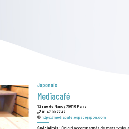
Japonais
Mediacafé
12 rue de Nancy 75010 Paris
01 47 00 77 47
https://mediacafe.espacejapon.com
Spécialités :
Onigiri accompagnés de mets typiquem