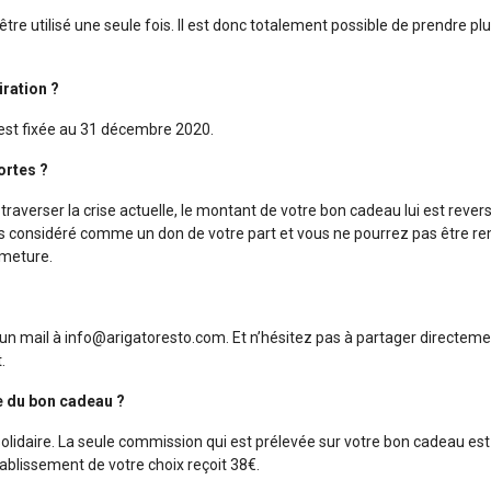
re utilisé une seule fois. Il est donc totalement possible de prendre p
iration ?
t est fixée au 31 décembre 2020.
portes ?
traverser la crise actuelle, le montant de votre bon cadeau lui est reve
ors considéré comme un don de votre part et vous ne pourrez pas être r
rmeture.
n mail à info@arigatoresto.com. Et n’hésitez pas à partager directemen
.
me du bon cadeau ?
aire. La seule commission qui est prélevée sur votre bon cadeau est 
ablissement de votre choix reçoit 38€.